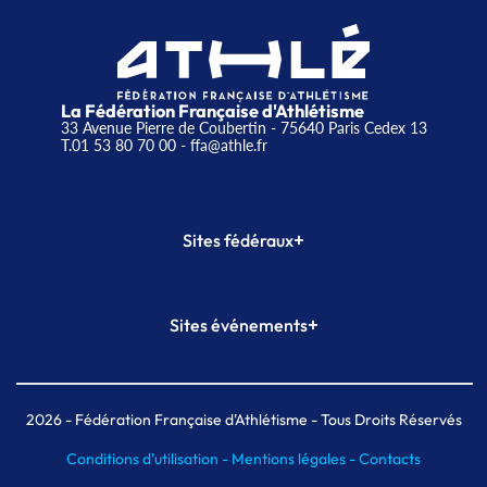
La Fédération Française d'Athlétisme
33 Avenue Pierre de Coubertin - 75640 Paris Cedex 13
T.01 53 80 70 00
- ffa@athle.fr
+
Sites fédéraux
SI-FFA
CALORG
+
Sites événements
Plateforme Formation
Meeting de Paris
Meeting de Paris indoor
MAIF Ekiden de Paris
2026
- Fédération Française d'Athlétisme - Tous Droits Réservés
Conditions d'utilisation -
Mentions légales -
Contacts