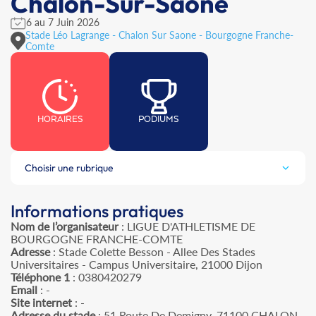
Chalon-Sur-Saône
6 au 7 Juin 2026
Stade Léo Lagrange - Chalon Sur Saone - Bourgogne Franche-
Comte
HORAIRES
PODIUMS
Choisir une rubrique
Informations pratiques
Nom de l’organisateur
: LIGUE D'ATHLETISME DE
BOURGOGNE FRANCHE-COMTE
Adresse
: Stade Colette Besson - Allee Des Stades
Universitaires - Campus Universitaire, 21000 Dijon
Téléphone 1
: 0380420279
Email
: -
Site internet
: -
Adresse du stade
: 51 Route De Demigny, 71100 CHALON