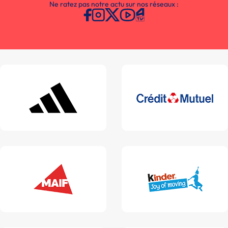
Ne ratez pas notre actu sur nos réseaux :