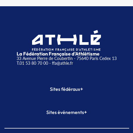
La Fédération Française d'Athlétisme
33 Avenue Pierre de Coubertin - 75640 Paris Cedex 13
T.01 53 80 70 00
- ffa@athle.fr
+
Sites fédéraux
SI-FFA
CALORG
+
Sites événements
Plateforme Formation
Meeting de Paris
Meeting de Paris indoor