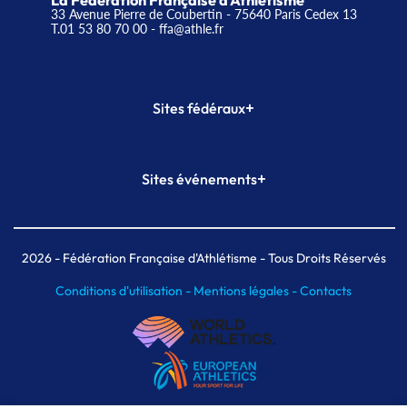
La Fédération Française d'Athlétisme
33 Avenue Pierre de Coubertin - 75640 Paris Cedex 13
T.01 53 80 70 00
- ffa@athle.fr
+
Sites fédéraux
SI-FFA
CALORG
+
Sites événements
Plateforme Formation
Meeting de Paris
Meeting de Paris indoor
MAIF Ekiden de Paris
2026
- Fédération Française d'Athlétisme - Tous Droits Réservés
Conditions d'utilisation -
Mentions légales -
Contacts