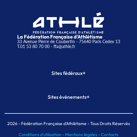
La Fédération Française d'Athlétisme
33 Avenue Pierre de Coubertin - 75640 Paris Cedex 13
T.01 53 80 70 00
- ffa@athle.fr
+
Sites fédéraux
SI-FFA
CALORG
+
Sites événements
Plateforme Formation
Meeting de Paris
Meeting de Paris indoor
MAIF Ekiden de Paris
2026
- Fédération Française d'Athlétisme - Tous Droits Réservés
Conditions d'utilisation -
Mentions légales -
Contacts