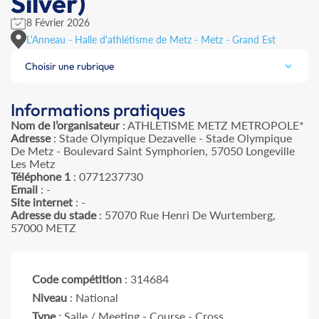
Silver)
8 Février 2026
L'Anneau - Halle d'athlétisme de Metz - Metz - Grand Est
Choisir une rubrique
Informations pratiques
Nom de l’organisateur
: ATHLETISME METZ METROPOLE*
Adresse
: Stade Olympique Dezavelle - Stade Olympique
De Metz - Boulevard Saint Symphorien, 57050 Longeville
Les Metz
Téléphone 1
: 0771237730
Email
: -
Site internet
: -
Adresse du stade
: 57070 Rue Henri De Wurtemberg,
57000 METZ
Code compétition
: 314684
Niveau
: National
Type
: Salle / Meeting - Course - Cross