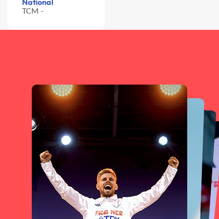
National
TCM -