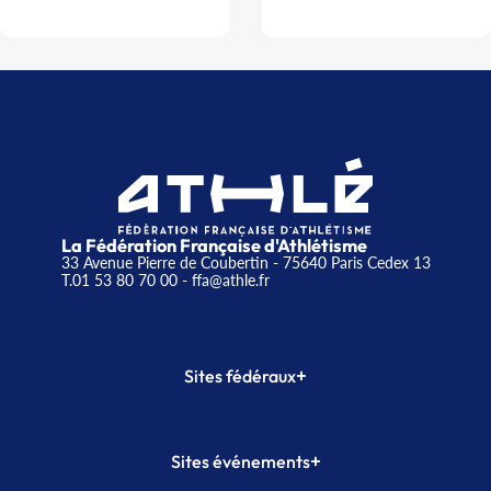
La Fédération Française d'Athlétisme
33 Avenue Pierre de Coubertin - 75640 Paris Cedex 13
T.01 53 80 70 00
- ffa@athle.fr
+
Sites fédéraux
SI-FFA
CALORG
+
Sites événements
Plateforme Formation