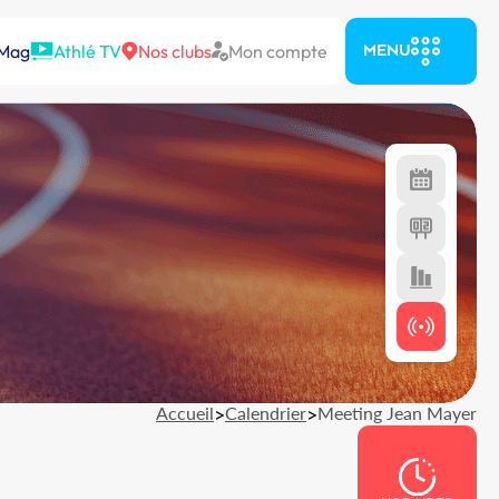
 Mag
Athlé TV
Nos clubs
Mon compte
MENU
Accueil
>
Calendrier
>
Meeting Jean Mayer