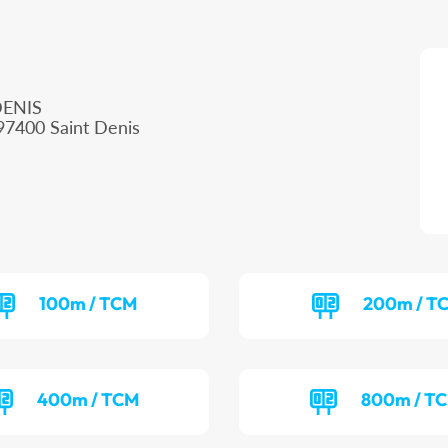
DENIS
97400 Saint Denis
100m / TCM
200m / T
400m / TCM
800m / T