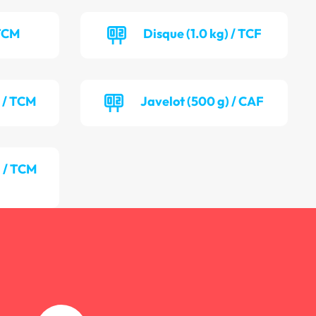
 TCM
Disque (1.0 kg) / TCF
) / TCM
Javelot (500 g) / CAF
) / TCM