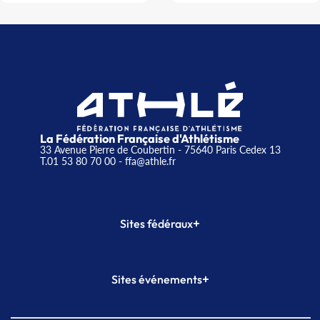
La Fédération Française d'Athlétisme
33 Avenue Pierre de Coubertin - 75640 Paris Cedex 13
T.01 53 80 70 00
- ffa@athle.fr
+
Sites fédéraux
SI-FFA
CALORG
+
Sites événements
Plateforme Formation
Meeting de Paris