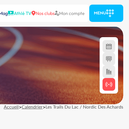
 Mag
Athlé TV
Nos clubs
Mon compte
MENU
Accueil
>
Calendrier
>
Les Trails Du Lac / Nordic Des Achards