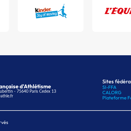
Sites fédér
ançaise d'Athlétisme
SI-FFA
ubertin - 75640 Paris Cedex 13
CALORG
athle.fr
Plateforme F
rvés