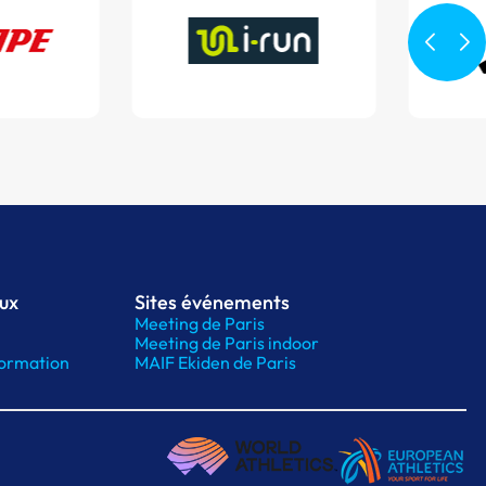
aux
Sites événements
Meeting de Paris
Meeting de Paris indoor
ormation
MAIF Ekiden de Paris