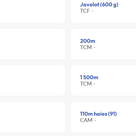
Javelot (600 g)
TCF -
200m
TCM -
1 500m
TCM -
110m haies (91)
CAM -