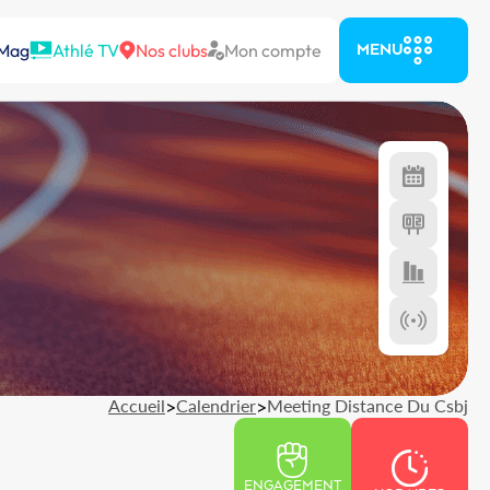
 Mag
Athlé TV
Nos clubs
Mon compte
MENU
Accueil
>
Calendrier
>
Meeting Distance Du Csbj
ENGAGEMENT