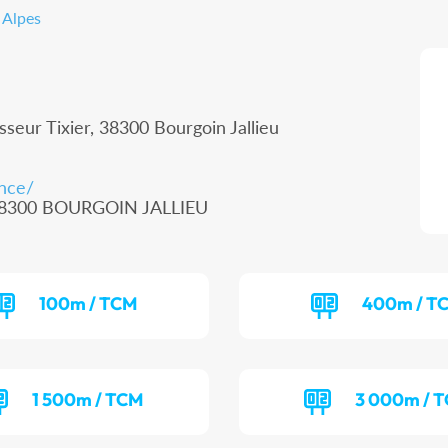
 Alpes
seur Tixier, 38300 Bourgoin Jallieu
ance/
, 38300 BOURGOIN JALLIEU
100m / TCM
400m / T
1 500m / TCM
3 000m / 