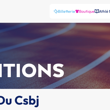
Billetterie
Boutique
Athlé
ITIONS
Du Csbj