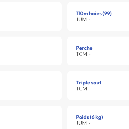
110m haies (99)
JUM -
Perche
TCM -
Triple saut
TCM -
Poids (6 kg)
JUM -