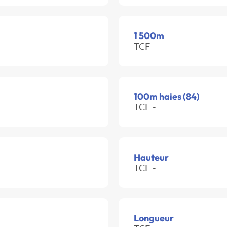
1 500m
TCF -
100m haies (84)
TCF -
Hauteur
TCF -
Longueur