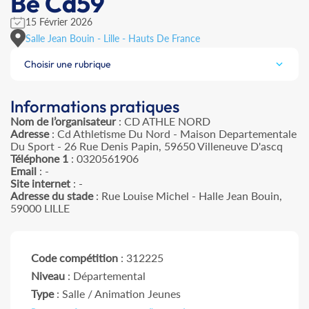
Be Cd59
15 Février 2026
Salle Jean Bouin - Lille - Hauts De France
Choisir une rubrique
Informations pratiques
Nom de l’organisateur
: CD ATHLE NORD
Adresse
: Cd Athletisme Du Nord - Maison Departementale
Du Sport - 26 Rue Denis Papin, 59650 Villeneuve D'ascq
Téléphone 1
: 0320561906
Email
: -
Site internet
: -
Adresse du stade
: Rue Louise Michel - Halle Jean Bouin,
59000 LILLE
Code compétition
: 312225
Niveau
: Départemental
Type
: Salle / Animation Jeunes