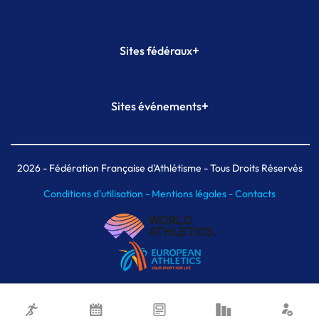
+
Sites fédéraux
SI-FFA
CALORG
+
Sites événements
Plateforme Formation
Meeting de Paris
Meeting de Paris indoor
MAIF Ekiden de Paris
2026
- Fédération Française d'Athlétisme - Tous Droits Réservés
Conditions d'utilisation -
Mentions légales -
Contacts