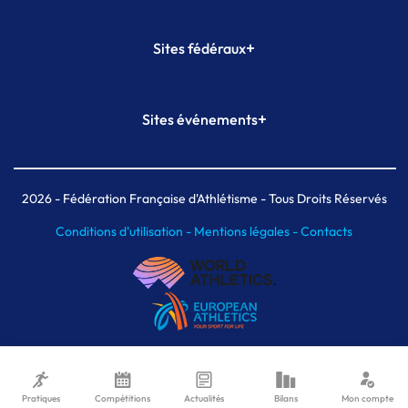
+
Sites fédéraux
SI-FFA
CALORG
+
Sites événements
Plateforme Formation
Meeting de Paris
Meeting de Paris indoor
MAIF Ekiden de Paris
2026
- Fédération Française d'Athlétisme - Tous Droits Réservés
Conditions d'utilisation -
Mentions légales -
Contacts
Pratiques
Compétitions
Actualités
Bilans
Mon compte