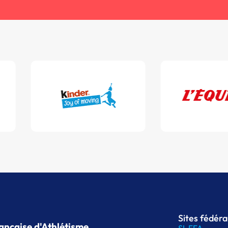
Sites fédér
ançaise d'Athlétisme