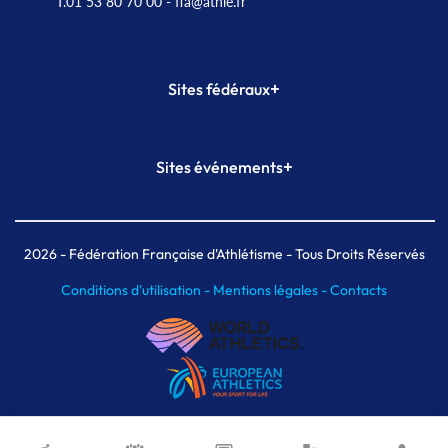
T.01 53 80 70 00
- ffa@athle.fr
+
Sites fédéraux
SI-FFA
CALORG
+
Sites événements
Plateforme Formation
Meeting de Paris
Meeting de Paris indoor
MAIF Ekiden de Paris
2026
- Fédération Française d'Athlétisme - Tous Droits Réservés
Conditions d'utilisation -
Mentions légales -
Contacts