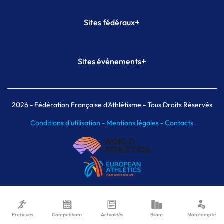
+
Sites fédéraux
SI-FFA
CALORG
+
Sites événements
Plateforme Formation
Meeting de Paris
Meeting de Paris indoor
MAIF Ekiden de Paris
2026
- Fédération Française d'Athlétisme - Tous Droits Réservés
Conditions d'utilisation -
Mentions légales -
Contacts
Pratiques
Compétitions
Actualités
Bilans
Mon compte