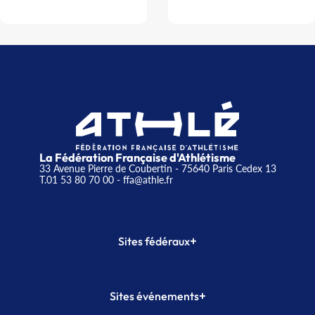
La Fédération Française d'Athlétisme
33 Avenue Pierre de Coubertin - 75640 Paris Cedex 13
T.01 53 80 70 00
- ffa@athle.fr
+
Sites fédéraux
SI-FFA
CALORG
+
Sites événements
Plateforme Formation