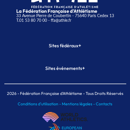
La Fédération Française d'Athlétisme
33 Avenue Pierre de Coubertin - 75640 Paris Cedex 13
T.01 53 80 70 00
- ffa@athle.fr
+
Sites fédéraux
SI-FFA
CALORG
+
Sites événements
Plateforme Formation
Meeting de Paris
Meeting de Paris indoor
MAIF Ekiden de Paris
2026
- Fédération Française d'Athlétisme - Tous Droits Réservés
Conditions d'utilisation -
Mentions légales -
Contacts