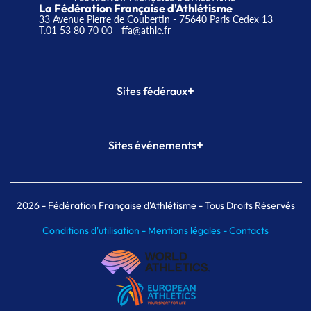
La Fédération Française d'Athlétisme
33 Avenue Pierre de Coubertin - 75640 Paris Cedex 13
T.01 53 80 70 00
- ffa@athle.fr
+
Sites fédéraux
SI-FFA
CALORG
+
Sites événements
Plateforme Formation
Meeting de Paris
Meeting de Paris indoor
MAIF Ekiden de Paris
2026
- Fédération Française d'Athlétisme - Tous Droits Réservés
Conditions d'utilisation -
Mentions légales -
Contacts