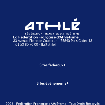
La Fédération Française d'Athlétisme
33 Avenue Pierre de Coubertin - 75640 Paris Cedex 13
T.01 53 80 70 00
- ffa@athle.fr
+
Sites fédéraux
SI-FFA
CALORG
+
Sites événements
Plateforme Formation
Meeting de Paris
Meeting de Paris indoor
MAIF Ekiden de Paris
2026
- Fédération Française d'Athlétisme - Tous Droits Réservés