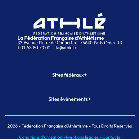
La Fédération Française d'Athlétisme
33 Avenue Pierre de Coubertin - 75640 Paris Cedex 13
T.01 53 80 70 00
- ffa@athle.fr
+
Sites fédéraux
SI-FFA
CALORG
+
Sites événements
Plateforme Formation
Meeting de Paris
Meeting de Paris indoor
MAIF Ekiden de Paris
2026
- Fédération Française d'Athlétisme - Tous Droits Réservés
Conditions d'utilisation -
Mentions légales -
Contacts