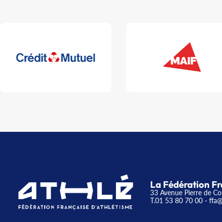
La Fédération Fr
33 Avenue Pierre de Co
T.01 53 80 70 00
- ffa@