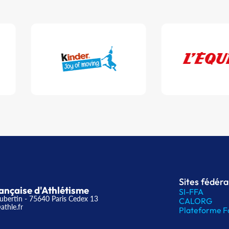
Sites fédér
ançaise d'Athlétisme
SI-FFA
ubertin - 75640 Paris Cedex 13
CALORG
athle.fr
Plateforme F