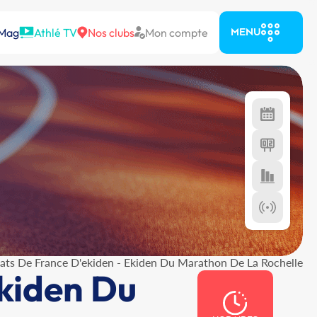
 Mag
Athlé TV
Nos clubs
Mon compte
MENU
ts De France D'ekiden - Ekiden Du Marathon De La Rochelle
kiden Du