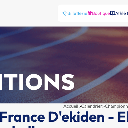
Billetterie
Boutique
Athlé
ITIONS
Accueil
>
Calendrier
>
Championna
rance D'ekiden - E