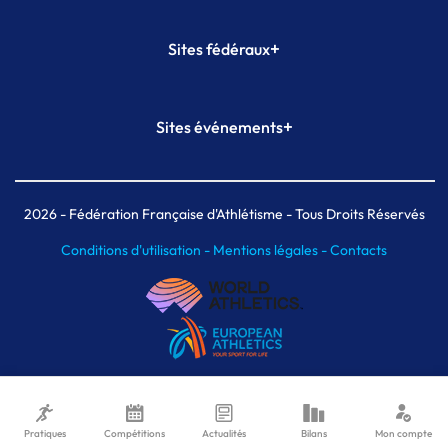
+
Sites fédéraux
SI-FFA
CALORG
+
Sites événements
Plateforme Formation
Meeting de Paris
Meeting de Paris indoor
MAIF Ekiden de Paris
2026
- Fédération Française d'Athlétisme - Tous Droits Réservés
Conditions d'utilisation -
Mentions légales -
Contacts
Pratiques
Compétitions
Actualités
Bilans
Mon compte