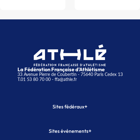
La Fédération Française d'Athlétisme
33 Avenue Pierre de Coubertin - 75640 Paris Cedex 13
T.01 53 80 70 00
- ffa@athle.fr
+
Sites fédéraux
SI-FFA
CALORG
+
Sites événements
Plateforme Formation