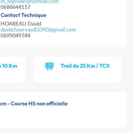
m_fageolle@hotmail.com
0688644117
Contact Technique
HOAREAU David
david.hoareau83390@gmail.com
0699049744
e 10 Km
Trail de 25 Km / TCX
m - Course HS non officielle