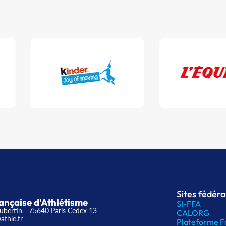
Sites fédér
ançaise d'Athlétisme
SI-FFA
ubertin - 75640 Paris Cedex 13
CALORG
athle.fr
Plateforme F