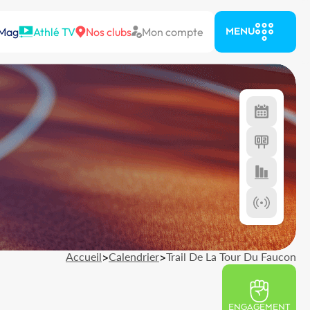
 Mag
Athlé TV
Nos clubs
Mon compte
MENU
Accueil
>
Calendrier
>
Trail De La Tour Du Faucon
ENGAGEMENT