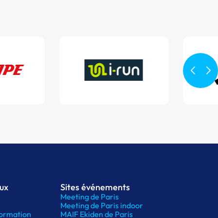
aux
Sites événements
Meeting de Paris
Meeting de Paris indoor
ormation
MAIF Ekiden de Paris