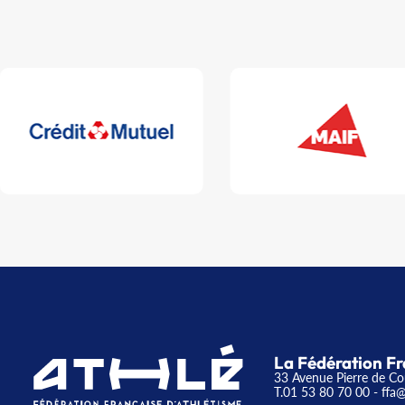
La Fédération Fr
33 Avenue Pierre de Co
T.01 53 80 70 00
- ffa@