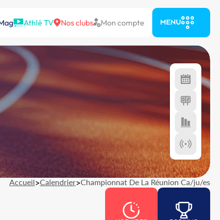
 Mag
Athlé TV
Nos clubs
Mon compte
MENU
Accueil
>
Calendrier
>
Championnat De La Réunion Ca/ju/es