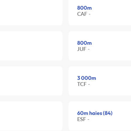
800m
CAF -
800m
JUF -
3 000m
TCF -
60m haies (84)
ESF -