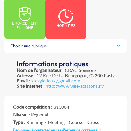
ENGAGEMENT
HORAIRES
EN LIGNE
Choisir une rubrique
Informations pratiques
Nom de l’organisateur
: CRAC Soissons
Adresse
: 12 Rue De La Bourgogne, 02200 Pasly
Email
:
stesyledoux@gmail.com
Site internet
:
http://www.ville-soissons.fr/
Code compétition
: 310084
Niveau
: Régional
Type
: Running / Meeting - Course - Cross
Personnes à contacter en cas d'erreur de contenu sur