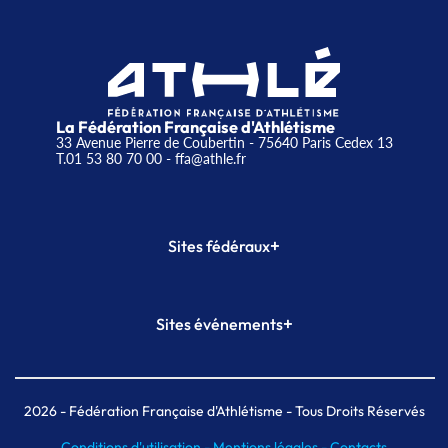
La Fédération Française d'Athlétisme
33 Avenue Pierre de Coubertin - 75640 Paris Cedex 13
T.01 53 80 70 00
- ffa@athle.fr
+
Sites fédéraux
SI-FFA
CALORG
+
Sites événements
Plateforme Formation
Meeting de Paris
Meeting de Paris indoor
MAIF Ekiden de Paris
2026
- Fédération Française d'Athlétisme - Tous Droits Réservés
Conditions d'utilisation -
Mentions légales -
Contacts