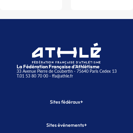
La Fédération Française d'Athlétisme
33 Avenue Pierre de Coubertin - 75640 Paris Cedex 13
T.01 53 80 70 00
- ffa@athle.fr
+
Sites fédéraux
SI-FFA
CALORG
+
Sites événements
Plateforme Formation