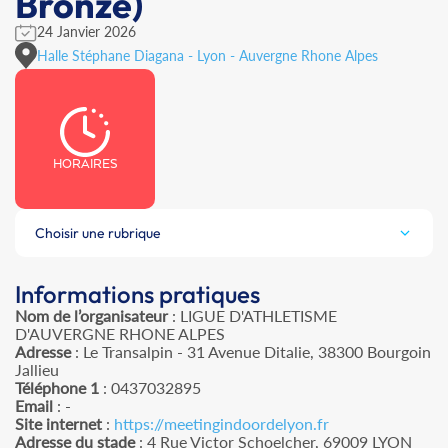
Bronze)
24 Janvier 2026
Halle Stéphane Diagana - Lyon - Auvergne Rhone Alpes
HORAIRES
Choisir une rubrique
Informations pratiques
Nom de l’organisateur
: LIGUE D'ATHLETISME
D'AUVERGNE RHONE ALPES
Adresse
: Le Transalpin - 31 Avenue Ditalie, 38300 Bourgoin
Jallieu
Téléphone 1
: 0437032895
Email
: -
Site internet
:
https://meetingindoordelyon.fr
Adresse du stade
: 4 Rue Victor Schoelcher, 69009 LYON