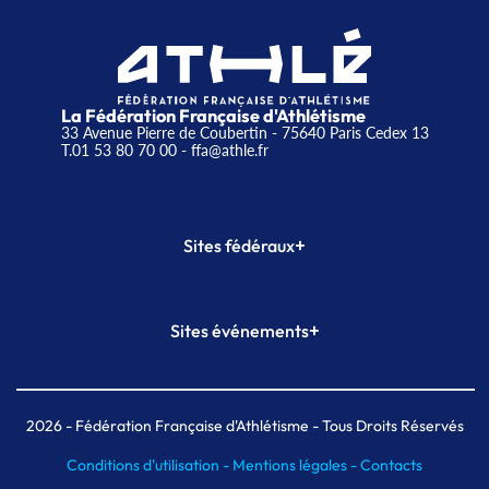
La Fédération Française d'Athlétisme
33 Avenue Pierre de Coubertin - 75640 Paris Cedex 13
T.01 53 80 70 00
- ffa@athle.fr
+
Sites fédéraux
SI-FFA
CALORG
+
Sites événements
Plateforme Formation
Meeting de Paris
Meeting de Paris indoor
MAIF Ekiden de Paris
2026
- Fédération Française d'Athlétisme - Tous Droits Réservés
Conditions d'utilisation -
Mentions légales -
Contacts