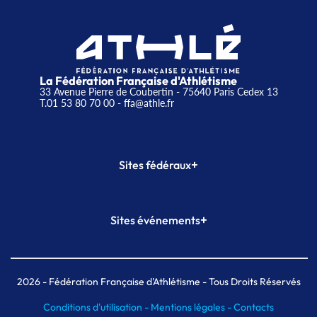
La Fédération Française d'Athlétisme
33 Avenue Pierre de Coubertin - 75640 Paris Cedex 13
T.01 53 80 70 00
- ffa@athle.fr
+
Sites fédéraux
SI-FFA
CALORG
+
Sites événements
Plateforme Formation
Meeting de Paris
Meeting de Paris indoor
MAIF Ekiden de Paris
2026
- Fédération Française d'Athlétisme - Tous Droits Réservés
Conditions d'utilisation -
Mentions légales -
Contacts