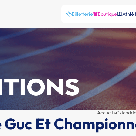
Billetterie
Boutique
Athlé
ITIONS
Accueil
>
Calendrie
e Guc Et Championn