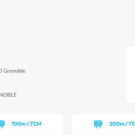
00 Grenoble
RENOBLE
100m / TCM
200m / T