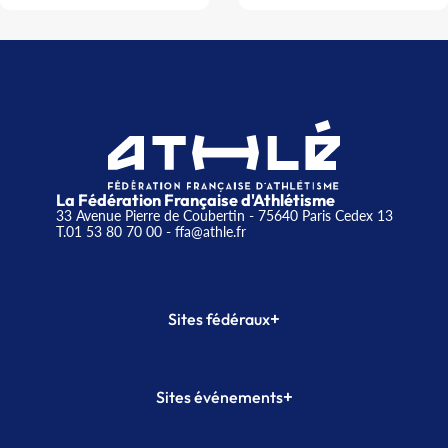
La Fédération Française d'Athlétisme
33 Avenue Pierre de Coubertin - 75640 Paris Cedex 13
T.01 53 80 70 00
- ffa@athle.fr
+
Sites fédéraux
SI-FFA
CALORG
+
Sites événements
Plateforme Formation
Meeting de Paris