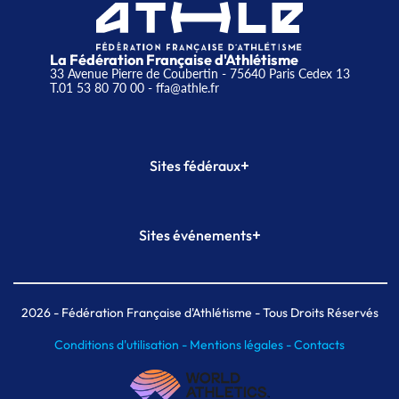
La Fédération Française d'Athlétisme
33 Avenue Pierre de Coubertin - 75640 Paris Cedex 13
T.01 53 80 70 00
- ffa@athle.fr
+
Sites fédéraux
SI-FFA
CALORG
+
Sites événements
Plateforme Formation
Meeting de Paris
Meeting de Paris indoor
MAIF Ekiden de Paris
2026
- Fédération Française d'Athlétisme - Tous Droits Réservés
Conditions d'utilisation -
Mentions légales -
Contacts