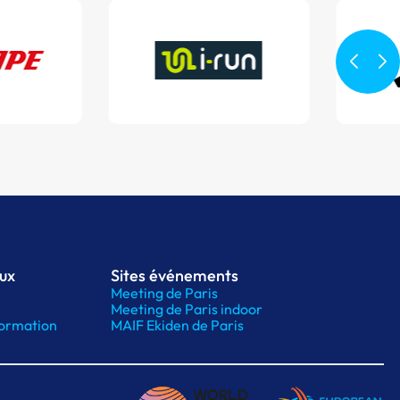
aux
Sites événements
Meeting de Paris
Meeting de Paris indoor
ormation
MAIF Ekiden de Paris