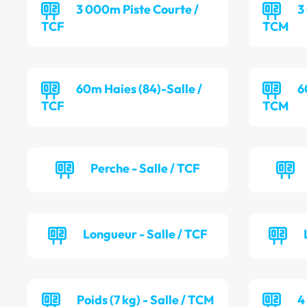
3 000m Piste Courte /
3
TCF
TCM
60m Haies (84)-Salle /
6
TCF
TCM
Perche - Salle / TCF
Longueur - Salle / TCF
Poids (7 kg) - Salle / TCM
4