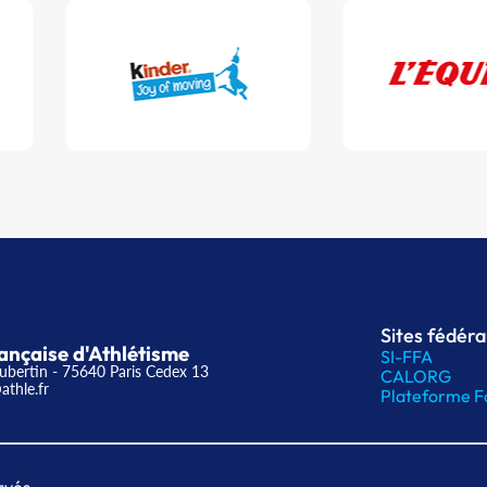
Sites fédér
ançaise d'Athlétisme
SI-FFA
ubertin - 75640 Paris Cedex 13
CALORG
athle.fr
Plateforme F
rvés