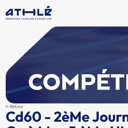
COMPÉT
Retour
Cd60 - 2èMe Journ