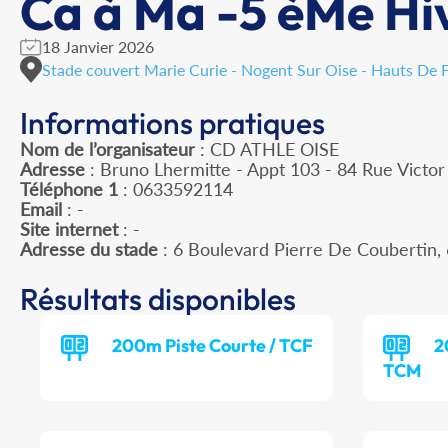
Ca à Ma -5 èMe Hi
18 Janvier 2026
Stade couvert Marie Curie - Nogent Sur Oise - Hauts De 
Informations pratiques
Nom de l’organisateur
: CD ATHLE OISE
Adresse
: Bruno Lhermitte - Appt 103 - 84 Rue Victo
Téléphone 1
: 0633592114
Email
: -
Site internet
: -
Adresse du stade
: 6 Boulevard Pierre De Couberti
Résultats disponibles
200m Piste Courte / TCF
2
TCM