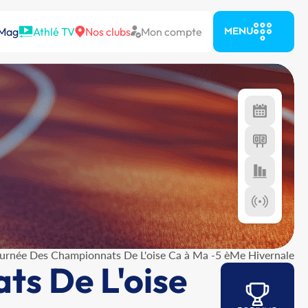
 Mag
Athlé TV
Nos clubs
Mon compte
MENU
urnée Des Championnats De L'oise Ca à Ma -5 èMe Hivernale
s De L'oise