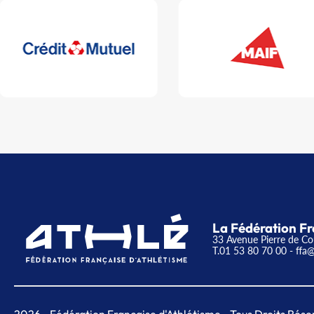
La Fédération Fr
33 Avenue Pierre de Co
T.01 53 80 70 00
- ffa@
2026
- Fédération Française d'Athlétisme - Tous Droits Rése