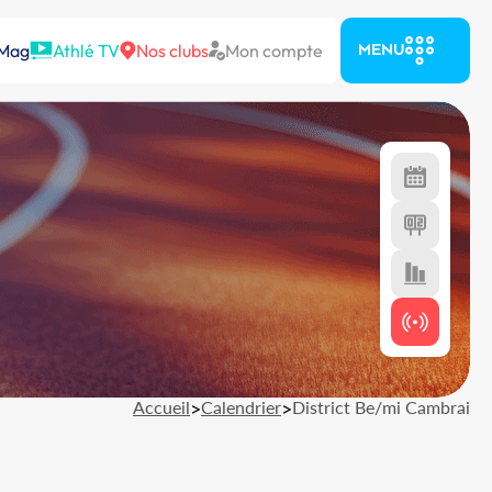
 Mag
Athlé TV
Nos clubs
Mon compte
MENU
Accueil
>
Calendrier
>
District Be/mi Cambrai