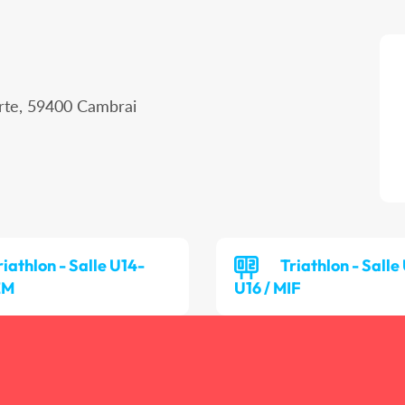
erte, 59400 Cambrai
riathlon - Salle U14-
Triathlon - Salle
EM
U16 / MIF