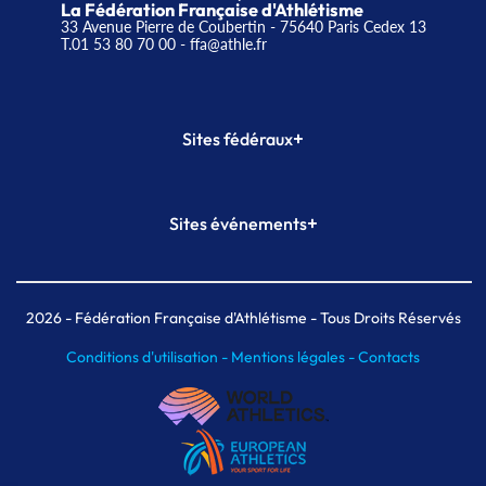
La Fédération Française d'Athlétisme
33 Avenue Pierre de Coubertin - 75640 Paris Cedex 13
T.01 53 80 70 00
- ffa@athle.fr
+
Sites fédéraux
SI-FFA
CALORG
+
Sites événements
Plateforme Formation
Meeting de Paris
Meeting de Paris indoor
MAIF Ekiden de Paris
2026
- Fédération Française d'Athlétisme - Tous Droits Réservés
Conditions d'utilisation -
Mentions légales -
Contacts