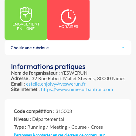
ENGAGEMENT
HORAIRES
EN LIGNE
Choisir une rubrique
Informations pratiques
Nom de l’organisateur
: YESWERUN
Adresse
: 32 Rue Robert Mallet Stevens, 30000 Nimes
Email
:
estelle.enjolvy@yeswerun.fr
Site internet
:
https://www.nimesurbantrail.com
Code compétition
: 315003
Niveau
: Départemental
Type
: Running / Meeting - Course - Cross
Personnes à contacter en cas d'erreur de contenu sur