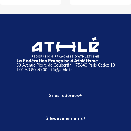
La Fédération Française d'Athlétisme
33 Avenue Pierre de Coubertin - 75640 Paris Cedex 13
T.01 53 80 70 00
- ffa@athle.fr
+
Sites fédéraux
SI-FFA
CALORG
+
Sites événements
Plateforme Formation
Meeting de Paris