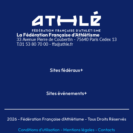
La Fédération Française d'Athlétisme
33 Avenue Pierre de Coubertin - 75640 Paris Cedex 13
T.01 53 80 70 00
- ffa@athle.fr
+
Sites fédéraux
SI-FFA
CALORG
+
Sites événements
Plateforme Formation
Meeting de Paris
Meeting de Paris indoor
MAIF Ekiden de Paris
2026
- Fédération Française d'Athlétisme - Tous Droits Réservés
Conditions d'utilisation -
Mentions légales -
Contacts