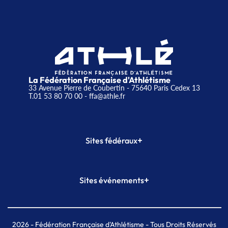
La Fédération Française d'Athlétisme
33 Avenue Pierre de Coubertin - 75640 Paris Cedex 13
T.01 53 80 70 00
- ffa@athle.fr
+
Sites fédéraux
SI-FFA
CALORG
+
Sites événements
Plateforme Formation
Meeting de Paris
Meeting de Paris indoor
MAIF Ekiden de Paris
2026
- Fédération Française d'Athlétisme - Tous Droits Réservés