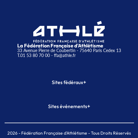
La Fédération Française d'Athlétisme
33 Avenue Pierre de Coubertin - 75640 Paris Cedex 13
T.01 53 80 70 00
- ffa@athle.fr
+
Sites fédéraux
SI-FFA
CALORG
+
Sites événements
Plateforme Formation
Meeting de Paris
Meeting de Paris indoor
MAIF Ekiden de Paris
2026
- Fédération Française d'Athlétisme - Tous Droits Réservés