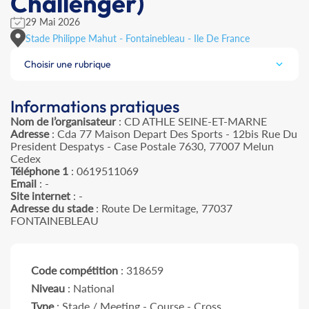
Challenger)
29 Mai 2026
Stade Philippe Mahut - Fontainebleau - Ile De France
Choisir une rubrique
Informations pratiques
Nom de l’organisateur
: CD ATHLE SEINE-ET-MARNE
Adresse
: Cda 77 Maison Depart Des Sports - 12bis Rue Du
President Despatys - Case Postale 7630, 77007 Melun
Cedex
Téléphone 1
: 0619511069
Email
: -
Site internet
: -
Adresse du stade
: Route De Lermitage, 77037
FONTAINEBLEAU
Code compétition
: 318659
Niveau
: National
Type
: Stade / Meeting - Course - Cross