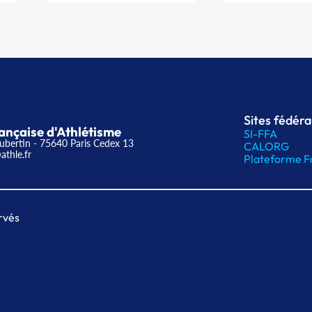
Sites fédér
ançaise d'Athlétisme
SI-FFA
ubertin - 75640 Paris Cedex 13
CALORG
athle.fr
Plateforme F
rvés