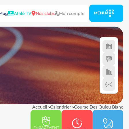
 Mag
Athlé TV
Nos clubs
Mon compte
MENU
Accueil
>
Calendrier
>
Course Des Quieu Blanc
ENGAGEMENT