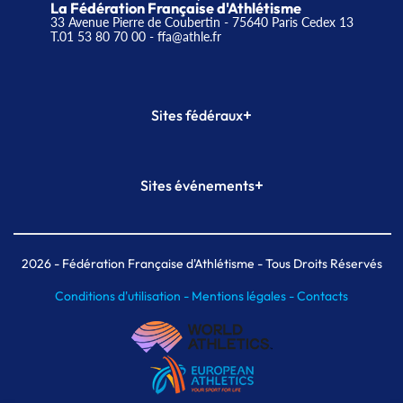
La Fédération Française d'Athlétisme
33 Avenue Pierre de Coubertin - 75640 Paris Cedex 13
T.01 53 80 70 00
- ffa@athle.fr
+
Sites fédéraux
SI-FFA
CALORG
+
Sites événements
Plateforme Formation
Meeting de Paris
Meeting de Paris indoor
MAIF Ekiden de Paris
2026
- Fédération Française d'Athlétisme - Tous Droits Réservés
Conditions d'utilisation -
Mentions légales -
Contacts