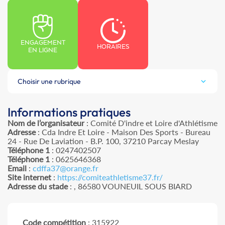
ENGAGEMENT
HORAIRES
EN LIGNE
Choisir une rubrique
Informations pratiques
Nom de l’organisateur
: Comité D'indre et Loire d'Athlétisme
Adresse
: Cda Indre Et Loire - Maison Des Sports - Bureau
24 - Rue De Laviation - B.P. 100, 37210 Parcay Meslay
Téléphone 1
: 0247402507
Téléphone 1
: 0625646368
Email
:
cdffa37@orange.fr
Site internet
:
https://comiteathletisme37.fr/
Adresse du stade
: , 86580 VOUNEUIL SOUS BIARD
Code compétition
: 315922