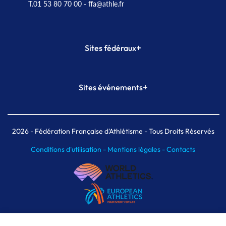
T.01 53 80 70 00
- ffa@athle.fr
+
Sites fédéraux
SI-FFA
CALORG
+
Sites événements
Plateforme Formation
Meeting de Paris
Meeting de Paris indoor
MAIF Ekiden de Paris
2026
- Fédération Française d'Athlétisme - Tous Droits Réservés
Conditions d'utilisation -
Mentions légales -
Contacts