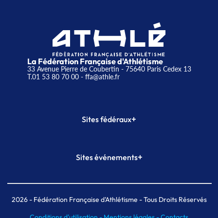
La Fédération Française d'Athlétisme
33 Avenue Pierre de Coubertin - 75640 Paris Cedex 13
T.01 53 80 70 00
- ffa@athle.fr
+
Sites fédéraux
SI-FFA
CALORG
+
Sites événements
Plateforme Formation
Meeting de Paris
Meeting de Paris indoor
MAIF Ekiden de Paris
2026
- Fédération Française d'Athlétisme - Tous Droits Réservés
Conditions d'utilisation -
Mentions légales -
Contacts