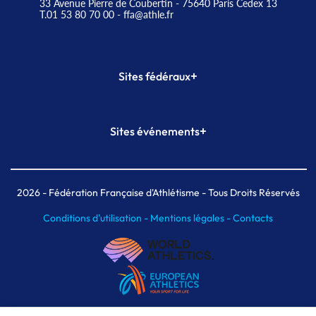
33 Avenue Pierre de Coubertin - 75640 Paris Cedex 13
T.01 53 80 70 00
- ffa@athle.fr
+
Sites fédéraux
SI-FFA
CALORG
+
Sites événements
Plateforme Formation
Meeting de Paris
Meeting de Paris indoor
MAIF Ekiden de Paris
2026
- Fédération Française d'Athlétisme - Tous Droits Réservés
Conditions d'utilisation -
Mentions légales -
Contacts