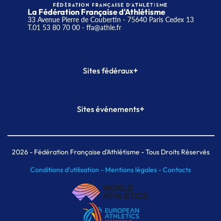
La Fédération Française d'Athlétisme
33 Avenue Pierre de Coubertin - 75640 Paris Cedex 13
T.01 53 80 70 00
- ffa@athle.fr
+
Sites fédéraux
SI-FFA
CALORG
+
Sites événements
Plateforme Formation
Meeting de Paris
Meeting de Paris indoor
MAIF Ekiden de Paris
2026
- Fédération Française d'Athlétisme - Tous Droits Réservés
Conditions d'utilisation -
Mentions légales -
Contacts