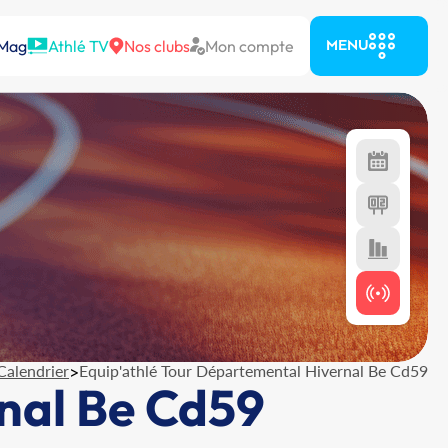
 Mag
Athlé TV
Nos clubs
Mon compte
MENU
Calendrier
>
Equip'athlé Tour Départemental Hivernal Be Cd59
nal Be Cd59