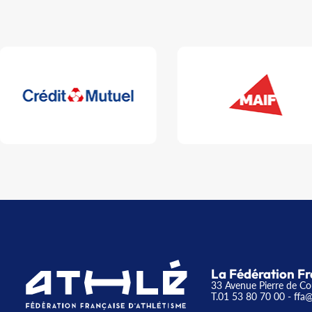
La Fédération Fr
33 Avenue Pierre de Co
T.01 53 80 70 00
- ffa@