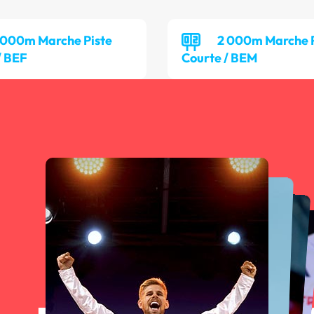
 000m Marche Piste
2 000m Marche P
/ BEF
Courte / BEM