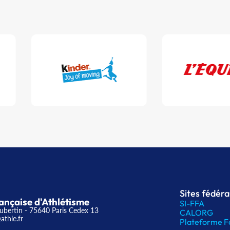
Sites fédér
ançaise d'Athlétisme
SI-FFA
ubertin - 75640 Paris Cedex 13
CALORG
athle.fr
Plateforme F