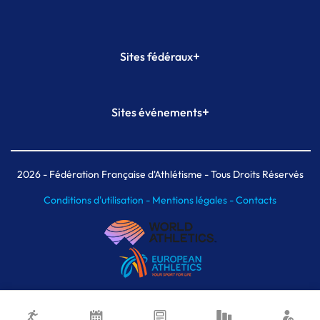
+
Sites fédéraux
SI-FFA
CALORG
+
Sites événements
Plateforme Formation
Meeting de Paris
Meeting de Paris indoor
MAIF Ekiden de Paris
2026
- Fédération Française d'Athlétisme - Tous Droits Réservés
Conditions d'utilisation -
Mentions légales -
Contacts