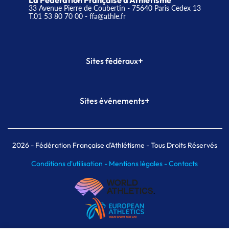
La Fédération Française d'Athlétisme
33 Avenue Pierre de Coubertin - 75640 Paris Cedex 13
T.01 53 80 70 00
- ffa@athle.fr
+
Sites fédéraux
SI-FFA
CALORG
+
Sites événements
Plateforme Formation
Meeting de Paris
Meeting de Paris indoor
MAIF Ekiden de Paris
2026
- Fédération Française d'Athlétisme - Tous Droits Réservés
Conditions d'utilisation -
Mentions légales -
Contacts